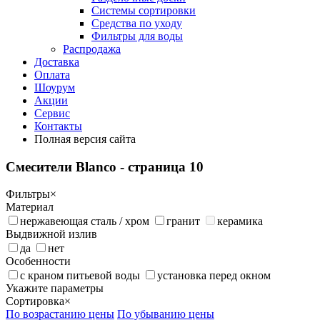
Системы сортировки
Средства по уходу
Фильтры для воды
Распродажа
Доставка
Оплата
Шоурум
Акции
Сервис
Контакты
Полная версия сайта
Смесители Blanco
- страница 10
Фильтры
×
Материал
нержавеющая сталь / хром
гранит
керамика
Выдвижной излив
да
нет
Особенности
с краном питьевой воды
установка перед окном
Укажите параметры
Сортировка
×
По возрастанию цены
По убыванию цены