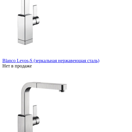
Blanco Levos-S (зеркальная нержавеющая сталь)
Нет в продаже