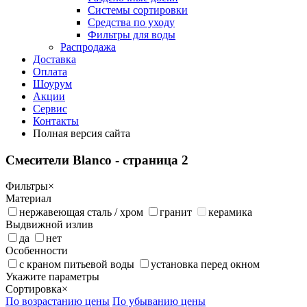
Системы сортировки
Средства по уходу
Фильтры для воды
Распродажа
Доставка
Оплата
Шоурум
Акции
Сервис
Контакты
Полная версия сайта
Смесители Blanco
- страница 2
Фильтры
×
Материал
нержавеющая сталь / хром
гранит
керамика
Выдвижной излив
да
нет
Особенности
с краном питьевой воды
установка перед окном
Укажите параметры
Сортировка
×
По возрастанию цены
По убыванию цены