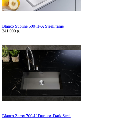
Blanco Subline 500-IF/A SteelFrame
241 000 р.
Blanco Zerox 700-U Durinox Dark Steel