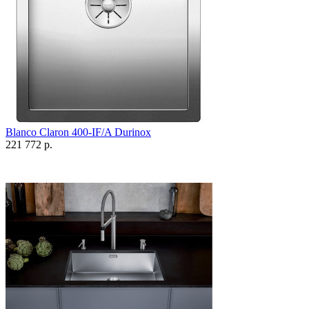
Blanco Claron 400-IF/A Durinox
221 772 р.