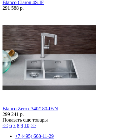
Blanco Claron 4S-IF
291 588 р.
Blanco Zerox 340/180-IF/N
299 241 р.
Показать еще товары
<<
6
7
8
9
10
>>
+7 (495) 668-11-29