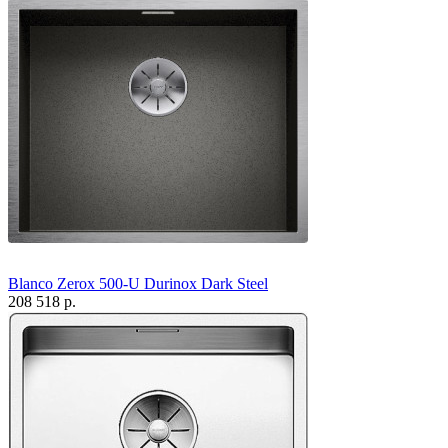
Blanco Zerox 500-U Durinox Dark Steel
208 518 р.