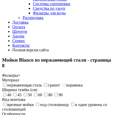
Системы сортировки
Средства по уходу
Фильтры для воды
Распродажа
Доставка
Оплата
Шоурум
Акции
Сервис
Контакты
Полная версия сайта
Мойки Blanco из нержавеющей стали
- страница
8
Фильтры
×
Материал
нержавеющая сталь
гранит
керамика
Ширина тумбы (см)
40
45
50
60
80
90
Вид монтажа
врезные мойки
под столешницу
в один уровень со
столешницей
Особенности