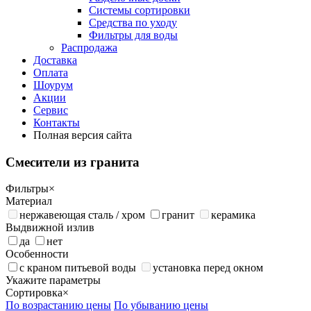
Системы сортировки
Средства по уходу
Фильтры для воды
Распродажа
Доставка
Оплата
Шоурум
Акции
Сервис
Контакты
Полная версия сайта
Смесители из гранита
Фильтры
×
Материал
нержавеющая сталь / хром
гранит
керамика
Выдвижной излив
да
нет
Особенности
с краном питьевой воды
установка перед окном
Укажите параметры
Сортировка
×
По возрастанию цены
По убыванию цены