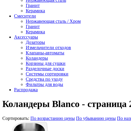
Нержавеющая сталь
Гранит
Керамика
Смесители
Нержавеющая сталь / Хром
Гранит
Керамика
Аксессуары
Дозаторы
Измельчители отходов
Клапаны-автоматы
Коландеры
Корзины для сушки
Разделочные доски
Системы сортировки
Средства по уходу
Фильтры для воды
Распродажа
Коландеры Blanco
- страница 
Сортировать:
По возрастанию цены
По убыванию цены
По на