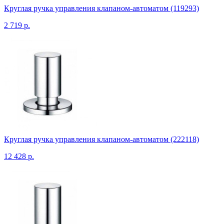
Круглая ручка управления клапаном-автоматом (119293)
2 719 р.
Круглая ручка управления клапаном-автоматом (222118)
12 428 р.