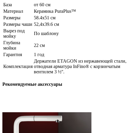
База
от 60 см
Материал
Керамика PuraPlus™
Размеры
58.4x51 см
Размеры чаши
52,4x39.6 см
Вырез под
По шаблону
мойку
Глубина
22 см
мойки
Гарантия
1 год
Держатели ETAGON из нержавеющей стали,
Комплектация
отводная арматура InFino® с корзинчатым
вентилем 3 ½''.
Рекомендуемые аксессуары