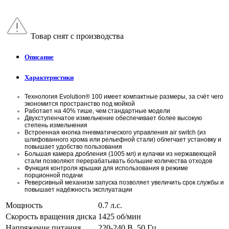
Товар снят с производства
Описание
Характеристики
Технология Evolution® 100 имеет компактные размеры, за счёт чего
экономится пространство под мойкой
Работает на 40% тише, чем стандартные модели
Двухступенчатое измельчение обеспечивает более высокую
степень измельчения
Встроенная кнопка пневматического управления air switch (из
шлифованного хрома или рельефной стали) облегчает установку и
повышает удобство пользования
Большая камера дробления (1005 мл) и кулачки из нержавеющей
стали позволяют перерабатывать большие количества отходов
Функция контроля крышки для использования в режиме
порционной подачи
Реверсивный механизм запуска позволяет увеличить срок службы и
повышает надёжность эксплуатации
Мощность
0.7 л.с.
Скорость вращения диска
1425 об/мин
Напряжение питания
220-240 В, 50 Гц